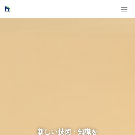
T
o
g
g
l
e
n
a
v
i
g
a
t
i
o
n
新しい技術・知識を