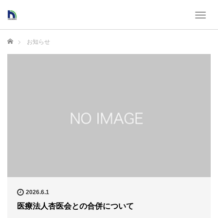
T
o
g
ホーム
お知らせ
g
l
e
n
a
v
i
g
a
t
i
o
n
2026.6.1
医療法人杏医会との合併について